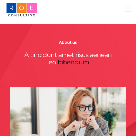
About us
A tincidunt amet risus aenean
leo
bibendum