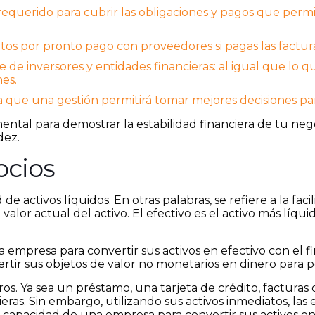
requerido para cubrir las obligaciones y pagos que perm
tos por pronto pago con proveedores si pagas las factura
 de inversores y entidades financieras: al igual que lo q
nes.
 ya que una gestión permitirá tomar mejores decisiones pa
mental para demostrar la estabilidad financiera de tu neg
dez.
ocios
 de activos líquidos. En otras palabras, se refiere a la fa
valor actual del activo. El efectivo es el activo más líqu
empresa para convertir sus activos en efectivo con el fi
tir sus objetos de valor no monetarios en dinero para p
os. Ya sea un préstamo, una tarjeta de crédito, facturas d
ieras. Sin embargo, utilizando sus activos inmediatos, 
la capacidad de una empresa para convertir sus activos en