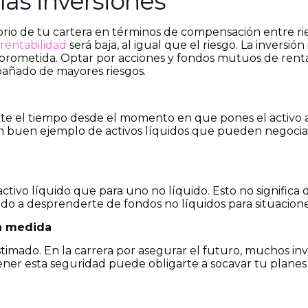
 las inversiones
ibrio de tu cartera en términos de compensación entre rie
a
rentabilidad
será baja, al igual que el riesgo. La inversió
mprometida. Optar por acciones y fondos mutuos de renta 
pañado de mayores riesgos.
nte el tiempo desde el momento en que pones el activo
 buen ejemplo de activos líquidos que pueden negociars
ctivo líquido que para uno no líquido. Esto no signific
ado a desprenderte de fondos no líquidos para situacio
an medida
bestimado. En la carrera por asegurar el futuro, muchos i
ner esta seguridad puede obligarte a socavar tu planes d